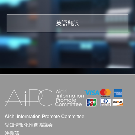
英語翻訳
A
ichi
i
nformation
P
romote
C
ommittee
愛知情報化推進協議会
映像部