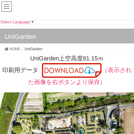
Select Language
▼
UniGarden
HOME
UniGarden
UniGarden上空高度81.15ｍ
印刷用データ
（表示され
た画像を右ボタンより保存）