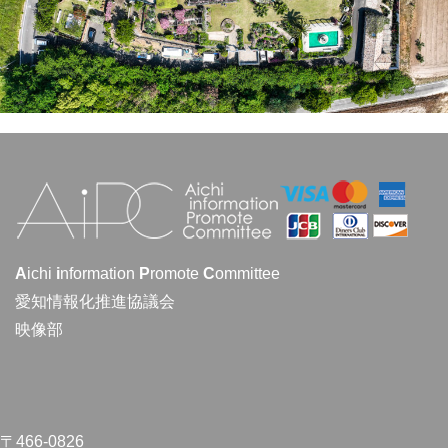
A
ichi
i
nformation
P
romote
C
ommittee
愛知情報化推進協議会
映像部
〒466-0826